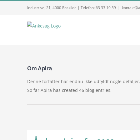
Skip
Industrivej 21, 4000 Roskilde | Telefon: 63 33 10 59
|
kontakt@a
to
content
Om Apira
Denne forfatter har endnu ikke udfyldt nogle detaljer
So far Apira has created 46 blog entries.