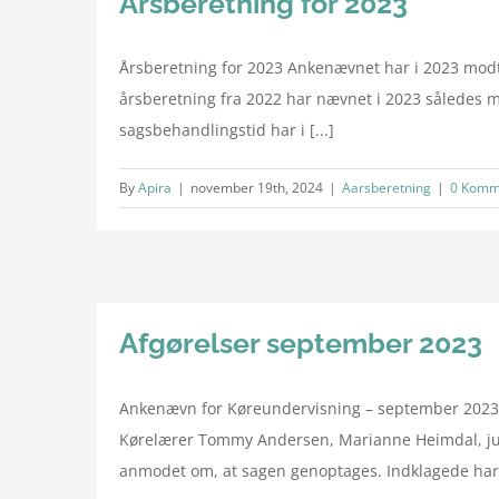
Årsberetning for 2023
Årsberetning for 2023 Ankenævnet har i 2023 modt
årsberetning fra 2022 har nævnet i 2023 således m
sagsbehandlingstid har i [...]
By
Apira
|
november 19th, 2024
|
Aarsberetning
|
0 Komm
Afgørelser september 2023
Ankenævn for Køreundervisning – september 2023 
Kørelærer Tommy Andersen, Marianne Heimdal, juri
anmodet om, at sagen genoptages. Indklagede har he