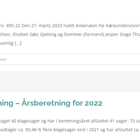
nr. 895.22 Den 27. marts 2023 holdt Ankenævn for Køreundervisni
lsen, Elsebet Gøtz Gjetting og Dommer (formand) Jesper Stage Thush
avnlig [...]
rer
ng – Årsberetning for 2022
aget 40 klagesager og har i beretningsåret afsluttet 41 sager. T
dtager ca. 90,48 % flere klagesager end i 2021 og har afsluttet ca.