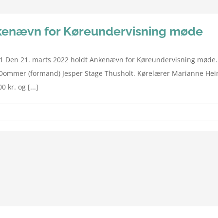
nkenævn for Køreundervisning møde
 Den 21. marts 2022 holdt Ankenævn for Køreundervisning møde. 
og Dommer (formand) Jesper Stage Thusholt. Kørelærer Marianne He
 kr. og [...]