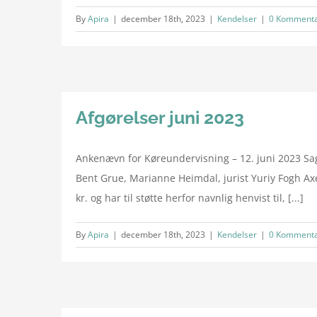
By
Apira
|
december 18th, 2023
|
Kendelser
|
0 Kommenta
Afgørelser juni 2023
Ankenævn for Køreundervisning – 12. juni 2023 Sa
Bent Grue, Marianne Heimdal, jurist Yuriy Fogh Ax
kr. og har til støtte herfor navnlig henvist til, [...]
By
Apira
|
december 18th, 2023
|
Kendelser
|
0 Kommenta