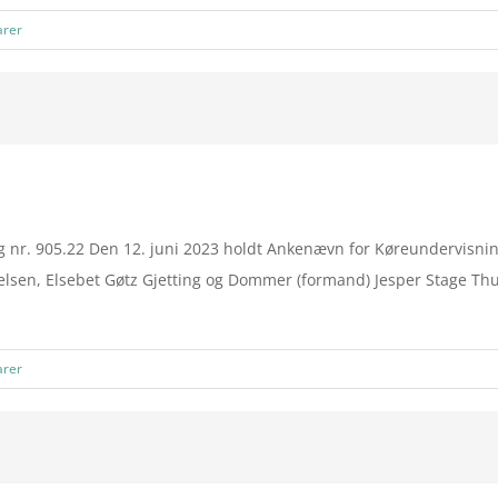
rer
g nr. 905.22 Den 12. juni 2023 holdt Ankenævn for Køreundervisni
elsen, Elsebet Gøtz Gjetting og Dommer (formand) Jesper Stage Thus
rer