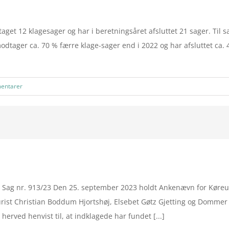
aget 12 klagesager og har i beretningsåret afsluttet 21 sager. T
odtager ca. 70 % færre klage-sager end i 2022 og har afsluttet ca.
entarer
Sag nr. 913/23 Den 25. september 2023 holdt Ankenævn for Køreu
st Christian Boddum Hjortshøj, Elsebet Gøtz Gjetting og Dommer 
rved henvist til, at indklagede har fundet [...]