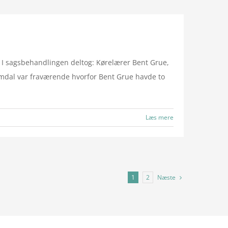
I sagsbehandlingen deltog: Kørelærer Bent Grue,
imdal var fraværende hvorfor Bent Grue havde to
Læs mere
Næste
1
2