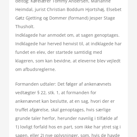
deltog: Kørelærer Tommy Andersen, Marianne
Heimdal, jurist Christian Boddum Hjortshøj, Elsebet
Gøtz Gjetting og Dommer (formand) Jesper Stage
Thusholt.
Indklagede har anmodet om, at sagen genoptages.
Indklagede har herved henvist til, at indklagede har
fundet en elev, der startede samtidig med
klageren, som kan bevidne, at eleverne blev vejledt
om afbudsreglerne.
Formanden udtaler: Det følger af ankenævnets
vedtægter § 22, stk. 1, at formanden for
ankenævnet kan beslutte, at en sag, hvori der er
truffet afgørelse, skal genoptages, hvis særlige
grunde taler herfor, herunder navnlig i tilfælde af
1) lovligt forfald hos en part, som ikke har ytret sig i
sagen, eller 2) nye oplysninger, som, hvis de havde