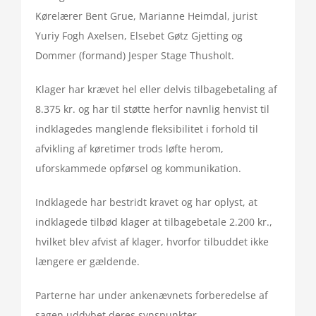
Kørelærer Bent Grue, Marianne Heimdal, jurist
Yuriy Fogh Axelsen, Elsebet Gøtz Gjetting og
Dommer (formand) Jesper Stage Thusholt.
Klager har krævet hel eller delvis tilbagebetaling af
8.375 kr. og har til støtte herfor navnlig henvist til
indklagedes manglende fleksibilitet i forhold til
afvikling af køretimer trods løfte herom,
uforskammede opførsel og kommunikation.
Indklagede har bestridt kravet og har oplyst, at
indklagede tilbød klager at tilbagebetale 2.200 kr.,
hvilket blev afvist af klager, hvorfor tilbuddet ikke
længere er gældende.
Parterne har under ankenævnets forberedelse af
sagen uddybet deres synspunkter.