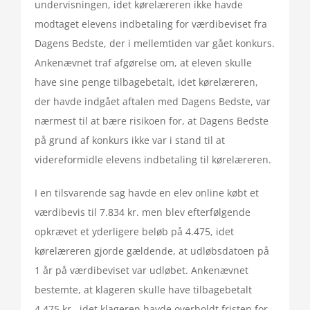
undervisningen, idet kørelæreren ikke havde
modtaget elevens indbetaling for værdibeviset fra
Dagens Bedste, der i mellemtiden var gået konkurs.
Ankenævnet traf afgørelse om, at eleven skulle
have sine penge tilbagebetalt, idet kørelæreren,
der havde indgået aftalen med Dagens Bedste, var
nærmest til at bære risikoen for, at Dagens Bedste
på grund af konkurs ikke var i stand til at
videreformidle elevens indbetaling til kørelæreren.
I en tilsvarende sag havde en elev online købt et
værdibevis til 7.834 kr. men blev efterfølgende
opkrævet et yderligere beløb på 4.475, idet
kørelæreren gjorde gældende, at udløbsdatoen på
1 år på værdibeviset var udløbet. Ankenævnet
bestemte, at klageren skulle have tilbagebetalt
4.475 kr., idet klageren havde overholdt fristen for