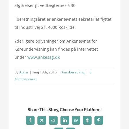
afgørelser jf. vedtægternes § 30.
I beretningsåret er ankenævnets sekretariat flyttet
til Industrivej 21, 4000 Roskilde.
Yderligere oplysninger om Ankenævnet for
Køreundervisning kan findes på internettet
under
www.ankesag.dk
By
Apira
|
maj 18th, 2016
|
Aarsberetning
|
0
Kommentarer
Share This Story, Choose Your Platform!
Facebook
X
Reddit
LinkedIn
WhatsApp
Tumblr
Pinterest