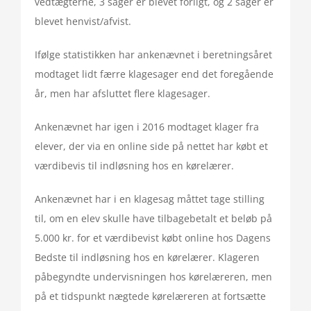
vedtægterne, 3 sager er blevet forligt, og 2 sager er
blevet henvist/afvist.
Ifølge statistikken har ankenævnet i beretningsåret
modtaget lidt færre klagesager end det foregående
år, men har afsluttet flere klagesager.
Ankenævnet har igen i 2016 modtaget klager fra
elever, der via en online side på nettet har købt et
værdibevis til indløsning hos en kørelærer.
Ankenævnet har i en klagesag måttet tage stilling
til, om en elev skulle have tilbagebetalt et beløb på
5.000 kr. for et værdibevist købt online hos Dagens
Bedste til indløsning hos en kørelærer. Klageren
påbegyndte undervisningen hos kørelæreren, men
på et tidspunkt nægtede kørelæreren at fortsætte