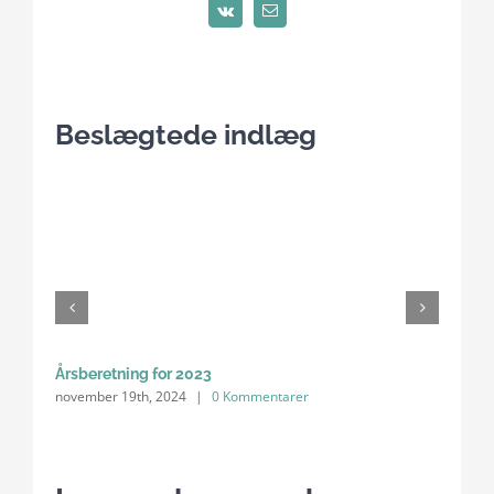
Vk
E-
mail
Beslægtede indlæg
Årsberetning for 2023
Anke
november 19th, 2024
|
0 Kommentarer
202
april