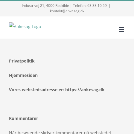
Skip
Industrivej 21, 4000 Roskilde | Telefon: 63 33 10 59
|
kontakt@ankesag.dk
to
content
Privatpolitik
Hjemmesiden
Vores webstedsadresse er: https://ankesag.dk
Kommentarer
Når besøgende skriver kommentarer på webstedet,